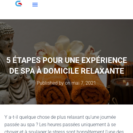
5 ÉTAPES POUR UNE EXPÉRIENCE
DE SPA À DOMICILE RELAXANTE
Published by
on
mai 7, 2021
Y a-t-il quelque chose de plus relaxant qu’une journée
passée au spa ? Les heures passées uniquement à se
choyer et à soulager le stress sont honnêtement l’une des