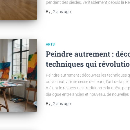
pendant des siècles, véritablement depuis la R
By
,
2 ans
ago
ARTS
Peindre autrement : déc
techniques qui révolution
Peindre autrement : découvrez les techniques q
où la créativité ne cesse de fleurir, l’art de la p
mêlant le respect des traditions et la quête per
dialogue entre ancien et nouveau, de nouvelles
By
,
2 ans
ago