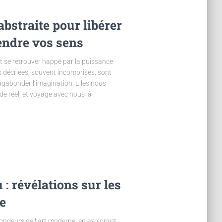
bstraite pour libérer
rendre vos sens
nt se retrouver happé par la puissance
is décriées, souvent incomprises, sont
agabonder l’imagination. Elles nous
nde réel, et voyage avec nous là
: révélations sur les
e
fondeurs de l’art moderne, en explorant