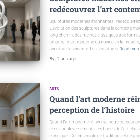
redécouvrez l’art conte
Sculptures modernes étonnantes : redécouvrez
L’évolution des sculptures dans le contexte mod
long chemin, des racines classiques aux form
amateur d’art moderne ou novice en la matière,
aventure fascinante. Les sculptures
Read mor
By
,
2 ans
ago
ARTS
Quand l’art moderne réi
perception de l’histoire
Quand l’art moderne réinvente notre perception d
et ses bouleversements Les bases de l’art classiq
classique ! Cet ensemble de traditions et de pri