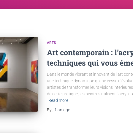
ARTS
Art contemporain : l’acry
techniques qui vous éme
Dans le monde vibrant et innovant de l’art con
une technique dynamique qui ne cesse d’évolu
artistes de transformer leurs visions intérieures
de cette pratique, les peintres utilisent l’acryliq
Read more
By
,
1 an
ago