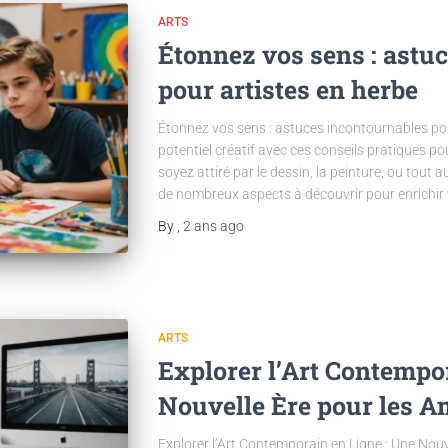
ARTS
Étonnez vos sens : astu
pour artistes en herbe
Étonnez vos sens : astuces incontournables pou
potentiel créatif avec ces conseils pratiques po
soyez attiré par le dessin, la peinture, ou tout a
de nombreux aspects à découvrir pour enrichir 
By
,
2 ans
ago
ARTS
Explorer l’Art Contempo
Nouvelle Ère pour les A
Explorer l’Art Contemporain en Ligne : Une Nouv