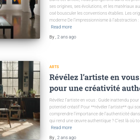
ses origines, ses évolutions, et les matériaux au
osé bousculer les conventions établies. Les orig
moderne De l’impressionnisme à l’abstraction :
Read more
By
,
2 ans
ago
ARTS
Révélez l’artiste en vous
pour une créativité aut
Révélez l’artiste en vous : Guide inattendu pour
potentiel créatif Pour **révéler l’artiste** qui so
comprendre l’importance de l’authenticité dans
qui rend une œuvre authentique ? C’est là où to
Read more
By
,
2 ans
ago