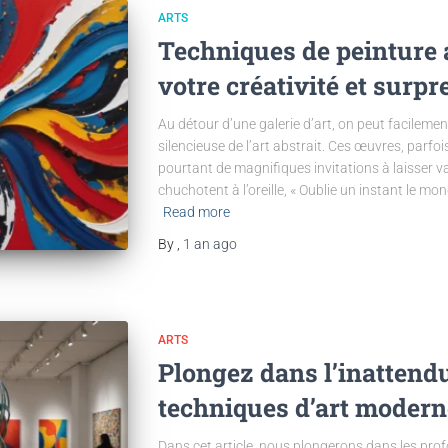
ARTS
Techniques de peinture a
votre créativité et surp
Au détour d’une galerie d’art, on peut facileme
silencieuse de l’art abstrait. Ces œuvres, parfo
pourtant de magnifiques invitations à laisser v
chuchotent à l’oreille, « Oublie un instant le mo
Read more
By
,
1 an
ago
ARTS
Plongez dans l’inattendu 
techniques d’art modern
Dans cet article, nous plongerons dans les pro