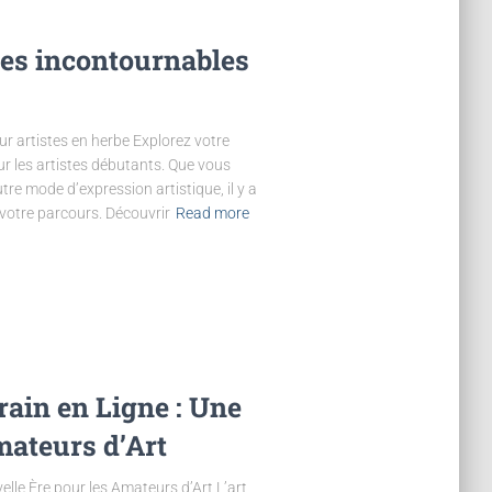
ces incontournables
r artistes en herbe Explorez votre
ur les artistes débutants. Que vous
utre mode d’expression artistique, il y a
votre parcours. Découvrir
Read more
rain en Ligne : Une
mateurs d’Art
elle Ère pour les Amateurs d’Art L’art