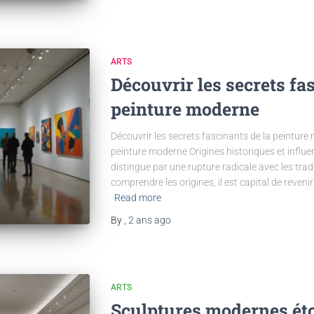
ARTS
Découvrir les secrets fa
peinture moderne
Découvrir les secrets fascinants de la peinture 
peinture moderne Origines historiques et influ
distingue par une rupture radicale avec les tr
comprendre les origines, il est capital de rev
Read more
By
,
2 ans
ago
ARTS
Sculptures modernes ét