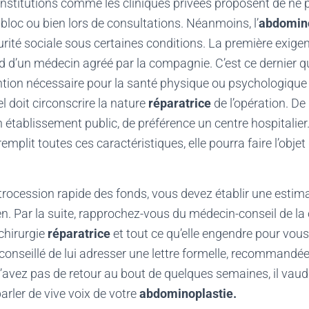
institutions comme les cliniques privées proposent de ne 
bloc ou bien lors de consultations. Néanmoins, l’
abdomino
urité sociale sous certaines conditions. La première exigen
rd d’un médecin agréé par la compagnie. C’est ce dernier qu
ention nécessaire pour la santé physique ou psychologique
 doit circonscrire la nature
réparatrice
de l’opération. De p
 établissement public, de préférence un centre hospitalier.
emplit toutes ces caractéristiques, elle pourra faire l’objet
trocession rapide des fonds, vous devez établir une estimat
en. Par la suite, rapprochez-vous du médecin-conseil de l
 chirurgie
réparatrice
et tout ce qu’elle engendre pour vous.
s conseillé de lui adresser une lettre formelle, recommandé
n’avez pas de retour au bout de quelques semaines, il vaud
arler de vive voix de votre
abdominoplastie.