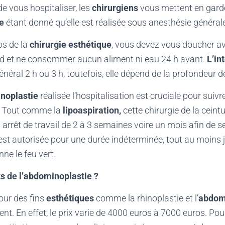
e vous hospitaliser, les
chirurgiens
vous mettent en garde
ie
étant donné qu’elle est réalisée sous anesthésie général
ps de la
chirurgie esthétique
, vous devez vous doucher av
rd et ne consommer aucun aliment ni eau 24 h avant.
L’in
néral 2 h ou 3 h, toutefois, elle dépend de la profondeur 
noplastie
réalisée l’hospitalisation est cruciale pour suivre
é. Tout comme la
lipoaspiration,
cette chirurgie de la ceint
arrêt de travail de 2 à 3 semaines voire un mois afin de 
’est autorisée pour une durée indéterminée, tout au moins 
ne le feu vert.
ts de l’abdominoplastie ?
our des fins
esthétiques
comme la rhinoplastie et l’
abdom
t. En effet, le prix varie de 4000 euros à 7000 euros. Pour