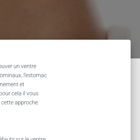
rouver un ventre
dominaux, l’estomac
inement et
pour cela il vous
r cette approche.
éfauts sur le ventre,