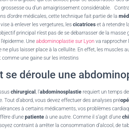
a grossesse ou d’un amaigrissement considérable. Contr
ns d’ordre médicales, cette technique fait partie de la
méde
e
vise à enlever les vergetures, les
cicatrices
et à retendre l
l’objectif principal n’est pas de se débarrasser de la masse
t l’épiderme. Une
abdominoplastie sur Lyon
va rapprocher l
ne plus laisser place à la cellulite. En effet, les muscles 
t comme une gaine sur les intestins
se déroule une abdominop
ssus
chirurgical
, l’
abdominosplastie
requiert un temps de
. Tout d’abord, vous devez effectuer des analyses pré
opé
olérances à certains médicaments, vos problèmes cardiaqu
iffère d’une
patiente
à une autre. Comme il s’agit d’une
chi
 soyez contraint à arrêter la consommation d’alcool, de ta