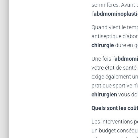
somnifères. Avant d
l’
abdmominoplast
Quand vient le tem
antiseptique d’abo
chirurgie
dure en gé
Une fois l’
abdmomi
votre état de sant
exige également un 
pratique sportive n
chirurgien
vous don
Quels sont les coû
Les interventions p
un budget conséquen