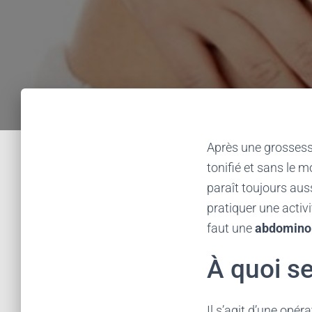
Après une grossesse
tonifié et sans le
paraît toujours au
pratiquer une activi
faut une
abdominop
À quoi s
Il s’agit d’une opér