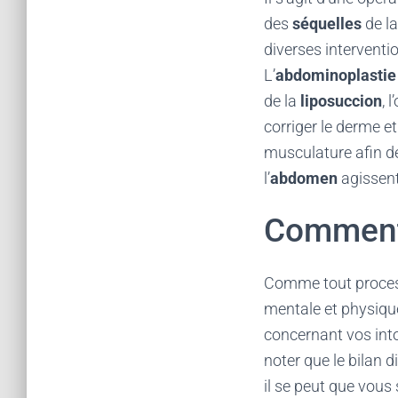
des
séquelles
de l
diverses interventio
L’
abdominoplasti
de la
liposuccion
, 
corriger le derme e
musculature afin de 
l’
abdomen
agissen
Comment 
Comme tout proce
mentale et physique
concernant vos int
noter que le bilan d
il se peut que vous