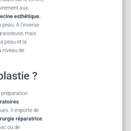
airement aux
cine esthétique.
a peau. À l’inverse
 graisseuse, mais
a peau et la
au niveau de
lastie ?
 préparation
ratoires
es. Il importe de
rurgie réparatrice
,
bac ou de