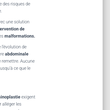
 des risques de
e.
ec une solution
tervention de
des
malformations.
 l’évolution de
ure
abdominale
se remettre. Aucune
jusqu’à ce que le
inoplastie
exigent
 alléger les