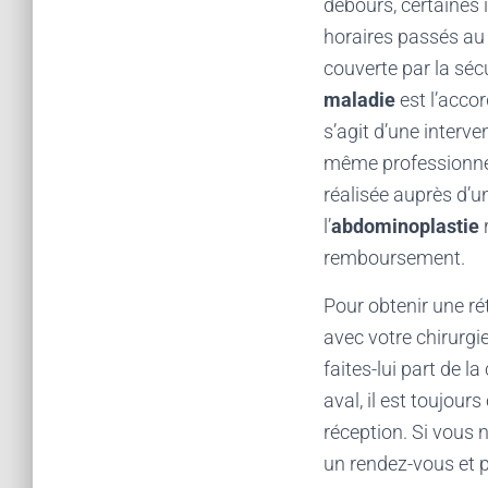
débours, certaines 
horaires passés au 
couverte par la séc
maladie
est l’acco
s’agit d’une interv
même professionnel
réalisée auprès d’un
l’
abdominoplastie
r
remboursement.
Pour obtenir une ré
avec votre chirurgi
faites-lui part de la
aval, il est toujour
réception. Si vous 
un rendez-vous et p