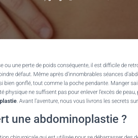
 ou une perte de poids conséquente, il est difficile de ret
 moindre défaut. Même après d’innombrables séances d’ab
ssi bien gonflé, tout comme la poche pendante. Manger sa
té physique ne suffisent pas pour enlever l’excès de peau, 
lastie
. Avant l’aventure, nous vous livrons les secrets su
ert une abdominoplastie ?
ation chirurgicale qui est utilisée pour se débarrasser des d