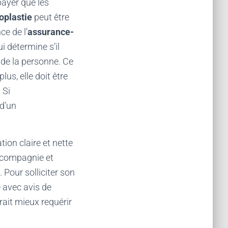
payer que les
plastie
peut être
ce de l’
assurance-
i détermine s’il
 de la personne. Ce
lus, elle doit être
 Si
 d’un
ion claire et nette
a compagnie et
 Pour solliciter son
e avec avis de
rait mieux requérir