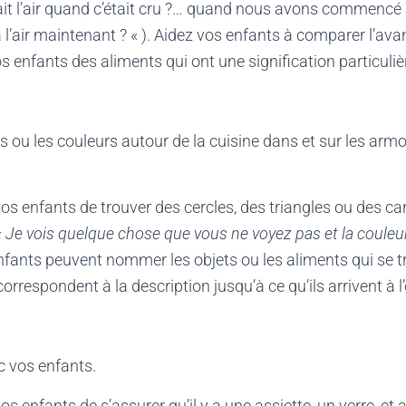
it l’air quand c’était cru ?… quand nous avons commencé à
’air maintenant ? « ). Aidez vos enfants à comparer l’avant
s enfants des aliments qui ont une signification particuliè
 ou les couleurs autour de la cuisine dans et sur les armoir
 enfants de trouver des cercles, des triangles ou des car
« Je vois quelque chose que vous ne voyez pas et la couleur
fants peuvent nommer les objets ou les aliments qui se t
correspondent à la description jusqu’à ce qu’ils arrivent à 
c vos enfants.
 enfants de s’assurer qu’il y a une assiette, un verre, et a