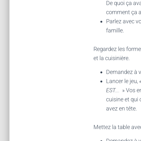
De quoi ça ava
comment ça a l
Parlez avec vo
famille.
Regardez les formes
et la cuisinière.
Demandez à vos
Lancer le jeu,
EST….
» Vos en
cuisine et qui 
avez en tête.
Mettez la table ave
Demandez à vos