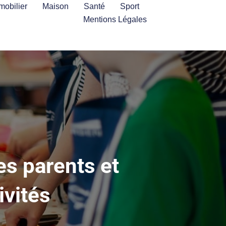
mobilier
Maison
Santé
Sport
Mentions Légales
s parents et
ivités