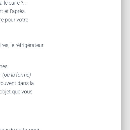
 le cuire ?…
 et l’après.
re pour votre
es, le réfrigérateur
rés.
 (ou la forme)
rouvent dans la
l’objet que vous
insi de suite, pour