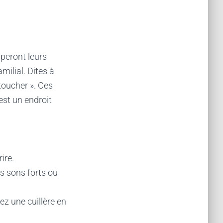
pperont leurs
milial. Dites à
 toucher ». Ces
est un endroit
ire.
s sons forts ou
ez une cuillère en