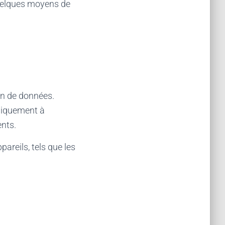
uelques moyens de
ion de données.
niquement à
ents.
areils, tels que les