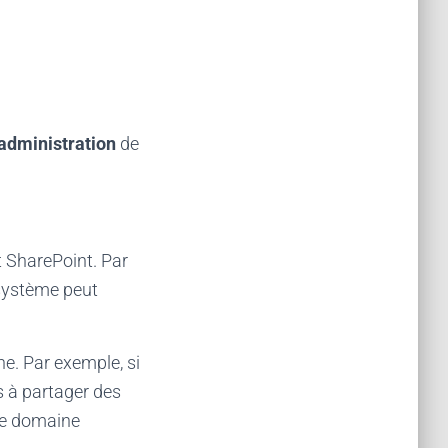
administration
de
t SharePoint. Par
 système peut
e. Par exemple, si
s à partager des
e domaine