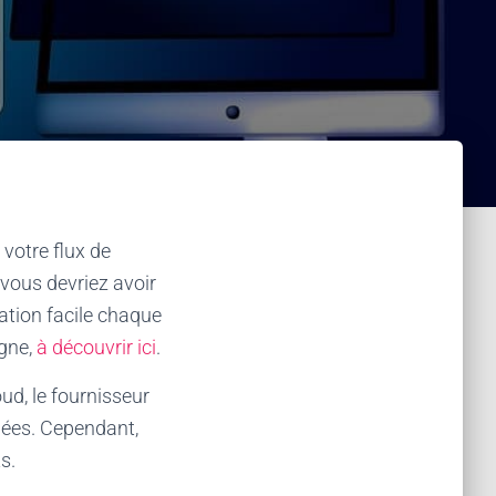
votre flux de
 vous devriez avoir
ation facile chaque
igne,
à découvrir ici
.
ud, le fournisseur
nées. Cependant,
s.