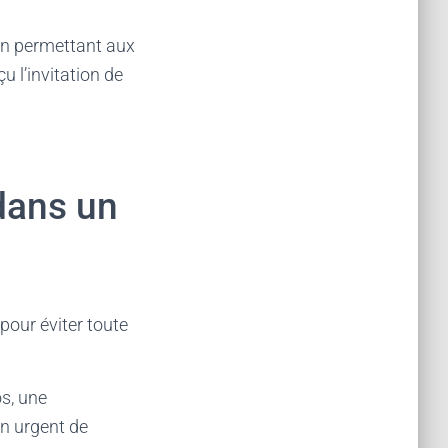
en permettant aux
u l’invitation de
dans un
our éviter toute
os, une
in urgent de