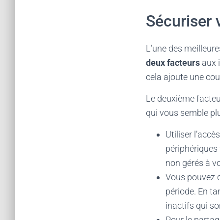
Sécuriser
L’une des meilleure
deux facteurs
aux i
cela ajoute une co
Le deuxième facteur
qui vous semble plus
Utiliser l’accè
périphériques 
non gérés à v
Vous pouvez d
période. En ta
inactifs qui 
Pour le partag