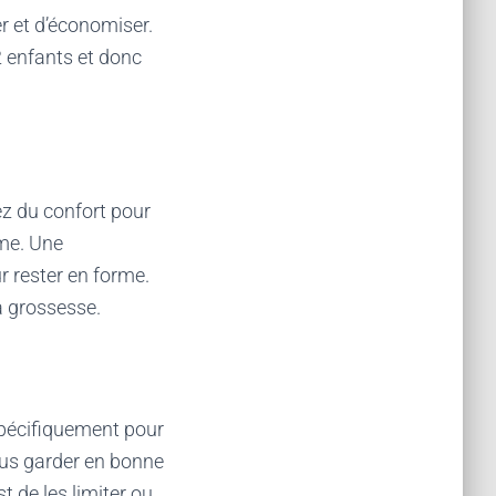
er et d’économiser.
2 enfants et donc
ez du confort pour
rme. Une
 rester en forme.
a grossesse.
 spécifiquement pour
ous garder en bonne
t de les limiter ou