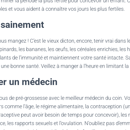
miner la période la plus fertile pour concevoir un enfant. 
es et vous aident à connaître vos jours les plus fertiles.
 sainement
us mangez ! C’est le vieux dicton, encore, tenir vrai dans 
pinards, les bananes, les œufs, les céréales enrichies, les ha
ants de l’immunité et maintiennent votre santé intacte. S
 une bonne santé. Veillez à manger à l’heure en limitant l
ter un médecin
ous de pré-grossesse avec le meilleur médecin du coin. V
s comme l’âge, le régime alimentaire, la contraception (u
traceptive peut avoir besoin de temps pour concevoir), l
ice, les rapports sexuels et l’ovulation. N’oubliez pas d’em