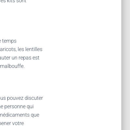
Ces kits sont
le temps
ricots, les lentilles
auter un repas est
a malbouffe.
ous pouvez discuter
ne personne qui
es médicaments que
mener votre