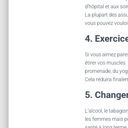
d’hôpital et aux so
La plupart des ass
vous pouvez vouloir 
4. Exercic
Si vous aimez pares
étirer vos muscles.
promenade, du yoga
Cela réduira finale
5. Changem
L’alcool, le tabagis
les femmes mais po
santé à long terme. 