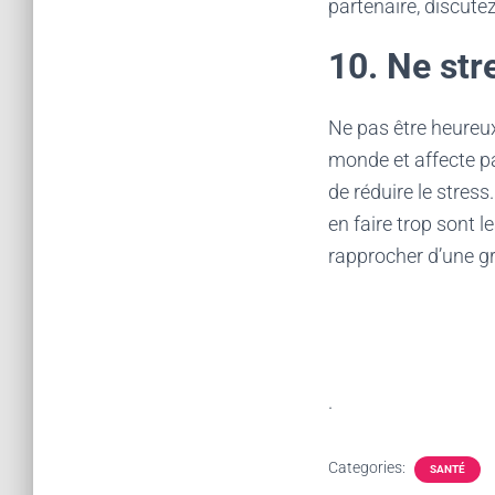
partenaire, discute
10. Ne str
Ne pas être heureux
monde et affecte pa
de réduire le stres
en faire trop sont l
rapprocher d’une g
.
Categories:
SANTÉ