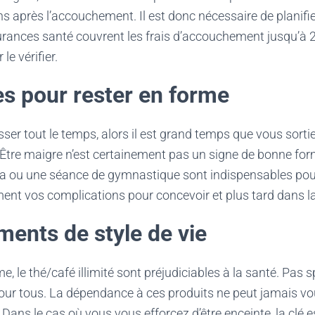
ins après l’accouchement. Il est donc nécessaire de planifi
urances santé couvrent les frais d’accouchement jusqu’à 
le vérifier.
es pour rester en forme
ser tout le temps, alors il est grand temps que vous sorti
 Être maigre n’est certainement pas un signe de bonne fo
 ou une séance de gymnastique sont indispensables pour
ment vos complications pour concevoir et plus tard dans l
ents de style de vie
me, le thé/café illimité sont préjudiciables à la santé. Pas
ur tous. La dépendance à ces produits ne peut jamais v
Dans le cas où vous vous efforcez d’être enceinte, la clé es