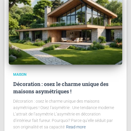
MAISON
Décoration : osez le charme unique des
maisons asymétriques !
Décoration : osez le charme unique des maisons
asymétriques ! Osez l’asymétrie : Une tendance moderne
L’attrait de l’asymétrie L’asymétrie en décoration
d’intérieur fait fureur. Pourquoi? Parce qu’elle séduit par
son originalité et sa capacité
Read more