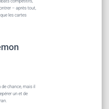
mbats compétitifs,
ntrer – après tout,
 que les cartes
kémon
 de chance, mais il
epérer un et de
ran.