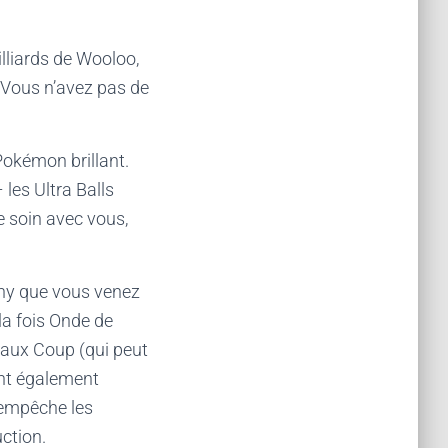
lliards de Wooloo,
! Vous n’avez pas de
 Pokémon brillant.
les Ultra Balls
e soin avec vous,
iny que vous venez
la fois Onde de
Faux Coup (qui peut
ent également
i empêche les
ction.