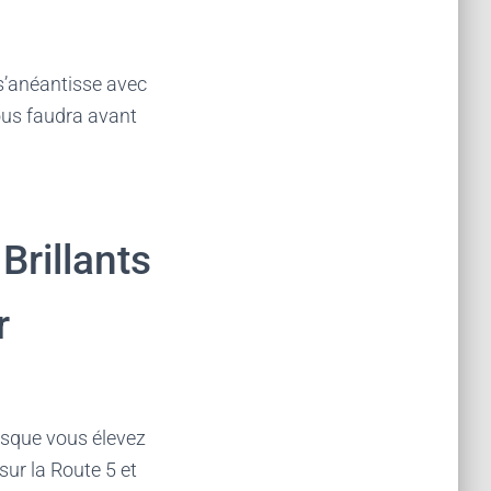
 s’anéantisse avec
vous faudra avant
rillants
r
rsque vous élevez
sur la Route 5 et