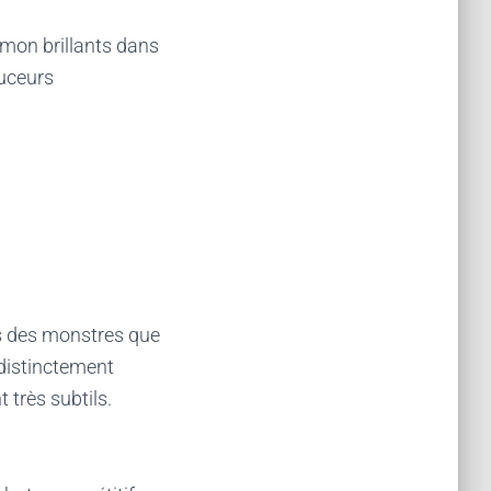
émon brillants dans
suceurs
es des monstres que
 distinctement
 très subtils.