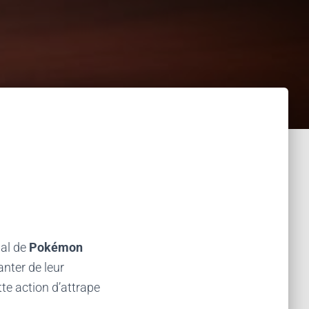
pal de
Pokémon
nter de leur
te action d’attrape