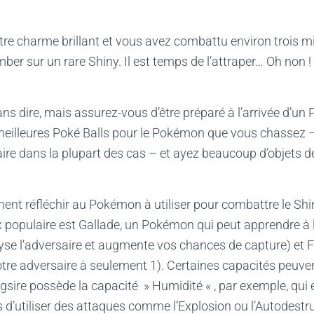
re charme brillant et vous avez combattu environ trois mi
ber sur un rare Shiny. Il est temps de l’attraper… Oh non 
ans dire, mais assurez-vous d’être préparé à l’arrivée d’un
 meilleures Poké Balls pour le Pokémon que vous chassez – 
ffaire dans la plupart des cas – et ayez beaucoup d’objets d
ent réfléchir au Pokémon à utiliser pour combattre le Sh
x populaire est Gallade, un Pokémon qui peut apprendre à 
yse l’adversaire et augmente vos chances de capture) et 
otre adversaire à seulement 1). Certaines capacités peuv
uagsire possède la capacité » Humidité « , par exemple, qu
’utiliser des attaques comme l’Explosion ou l’Autodestru