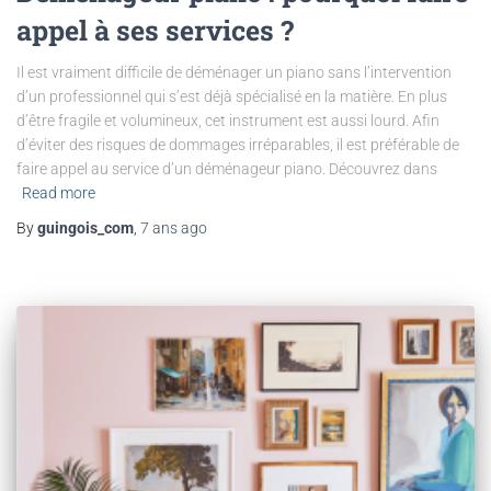
appel à ses services ?
Il est vraiment difficile de déménager un piano sans l’intervention
d’un professionnel qui s’est déjà spécialisé en la matière. En plus
d’être fragile et volumineux, cet instrument est aussi lourd. Afin
d’éviter des risques de dommages irréparables, il est préférable de
faire appel au service d’un déménageur piano. Découvrez dans
Read more
By
guingois_com
,
7 ans
ago