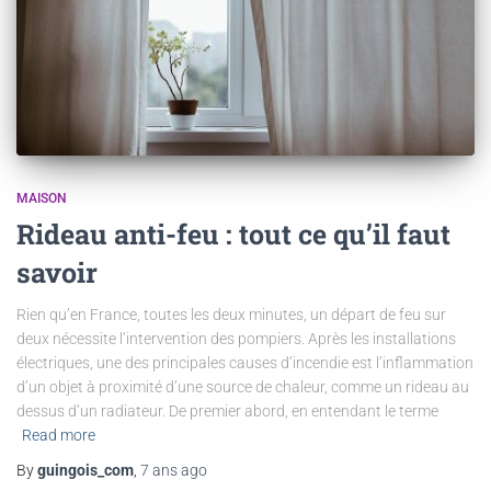
MAISON
Rideau anti-feu : tout ce qu’il faut
savoir
Rien qu’en France, toutes les deux minutes, un départ de feu sur
deux nécessite l’intervention des pompiers. Après les installations
électriques, une des principales causes d’incendie est l’inflammation
d’un objet à proximité d’une source de chaleur, comme un rideau au
dessus d’un radiateur. De premier abord, en entendant le terme
Read more
By
guingois_com
,
7 ans
ago