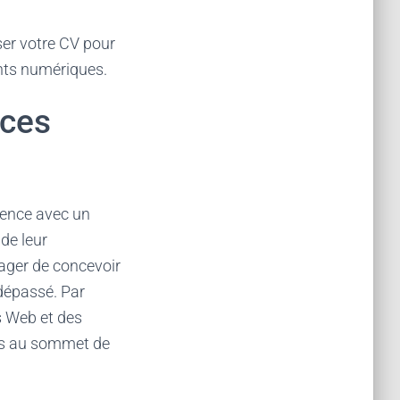
ser votre CV pour
nts numériques.
nces
rence avec un
 de leur
sager de concevoir
 dépassé. Par
s Web et des
es au sommet de