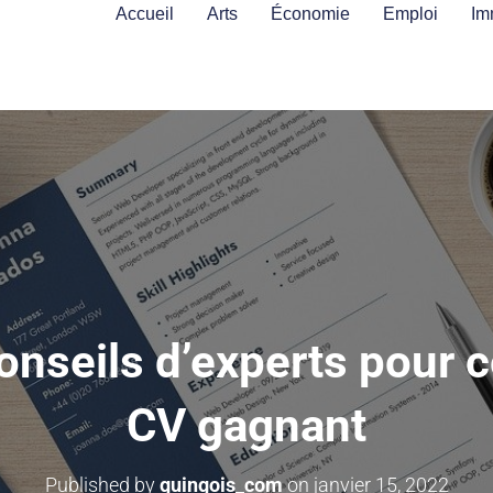
Accueil
Arts
Économie
Emploi
Im
nseils d’experts pour 
CV gagnant
Published by
guingois_com
on
janvier 15, 2022