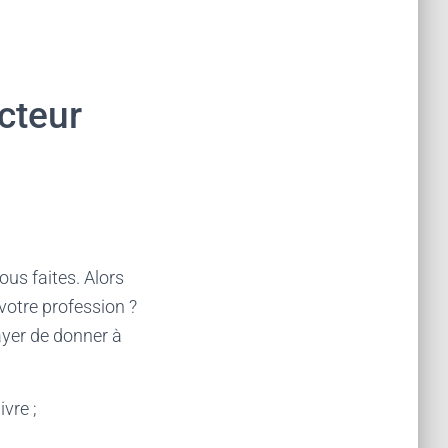
ecteur
us faites. Alors
 votre profession ?
sayer de donner à
vre ;