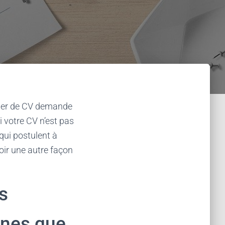
 mer de CV demande
i votre CV n’est pas
qui postulent à
voir une autre façon
s
rnes que