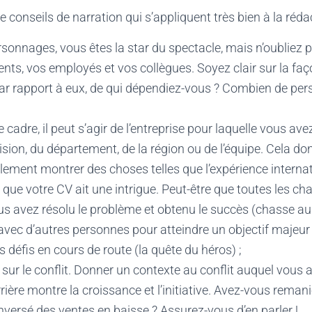
 conseils de narration qui s’appliquent très bien à la réda
rsonnages, vous êtes la star du spectacle, mais n’oubliez p
ients, vos employés et vos collègues. Soyez clair sur la faç
par rapport à eux, de qui dépendiez-vous ? Combien de pe
e cadre, il peut s’agir de l’entreprise pour laquelle vous ave
vision, du département, de la région ou de l’équipe. Cela do
ement montrer des choses telles que l’expérience internat
e que votre CV ait une intrigue. Peut-être que toutes les ch
us avez résolu le problème et obtenu le succès (chasse a
 avec d’autres personnes pour atteindre un objectif majeur
 défis en cours de route (la quête du héros) ;
 sur le conflit. Donner un contexte au conflit auquel vous 
rière montre la croissance et l’initiative. Avez-vous rema
inversé des ventes en baisse ? Assurez-vous d’en parler !