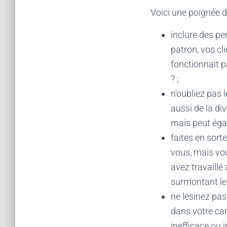
Voici une poignée de
inclure des pe
patron, vos cl
fonctionnait 
? ;
n’oubliez pas l
aussi de la di
mais peut égal
faites en sort
vous, mais vo
avez travaillé
surmontant les
ne lésinez pas
dans votre car
inefficace ou 