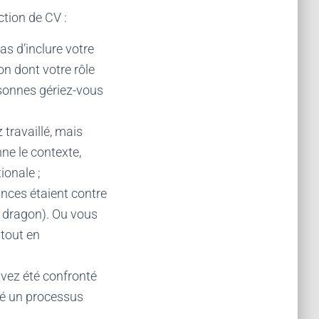
ction de CV :
as d’inclure votre
on dont votre rôle
rsonnes gériez-vous
z travaillé, mais
nne le contexte,
ionale ;
ances étaient contre
u dragon). Ou vous
 tout en
avez été confronté
nié un processus