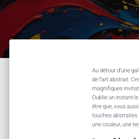
Au détour d’une gal
de l’art abstrait. 
magnifiques invitati
Oublie un instant l
être que, vous aussi
touches abstraites s
une couleur, une te