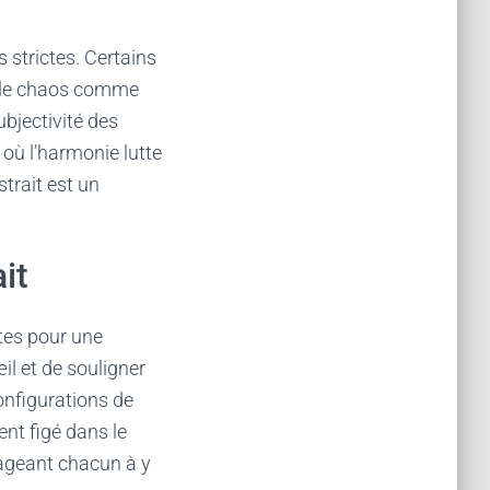
s strictes. Certains
et le chaos comme
ubjectivité des
 où l’harmonie lutte
trait est un
it
tes pour une
œil et de souligner
configurations de
nt figé dans le
rageant chacun à y