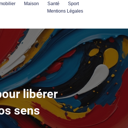
mobilier
Maison
Santé
Sport
Mentions Légales
our libérer
vos sens