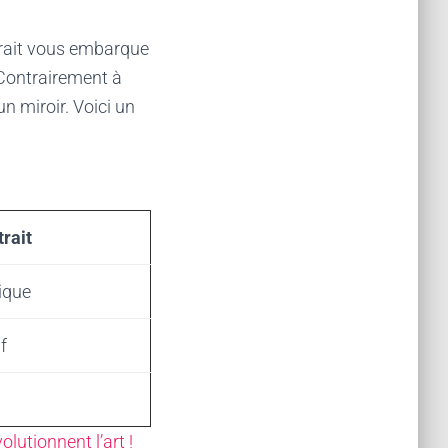
bstrait vous embarque
Contrairement à
un miroir. Voici un
trait
ique
f
lutionnent l’art !