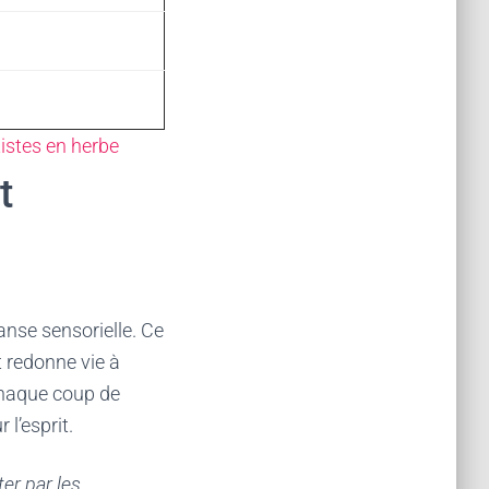
istes en herbe
t
danse sensorielle. Ce
et redonne vie à
chaque coup de
l’esprit.
er par les