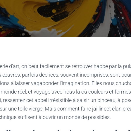
erie d’art, on peut facilement se retrouver happé par la pu
Ces œuvres, parfois décriées, souvent incomprises, sont pou
ons à laisser vagabonder l’imagination. Elles nous chuchote
e monde réel, et voyage avec nous là où couleurs et formes
, ressentez cet appel irrésistible à saisir un pinceau, à po
ur une toile vierge. Mais comment faire jaillir cet élan créat
chnique suffisent à ouvrir un monde de possibles.