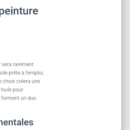
peinture
r sera rarement
oile prête à l’emploi,
e choix créera une
t
huile
pour
 forment un duo
mentales