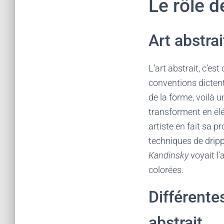
Le rôle de
Art abstrai
L’art abstrait, c’es
conventions dictent 
de la forme, voilà u
transforment en él
artiste en fait sa 
techniques de dripp
Kandinsky
voyait l
colorées.
Différente
abstrait