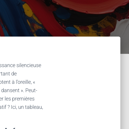
issance silencieuse
rtant de
nt à l’oreille, «
 dansent ». Peut-
ser les premières
if ? Ici, un tableau,