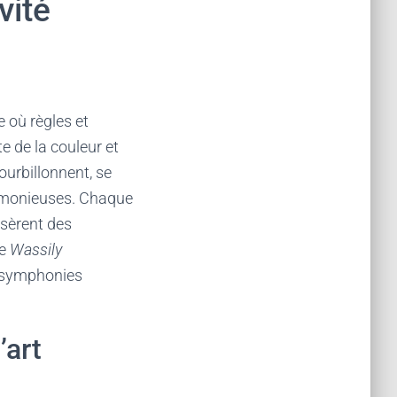
vité
e où règles et
e de la couleur et
tourbillonnent, se
armonieuses. Chaque
isèrent des
ue
Wassily
s symphonies
’art