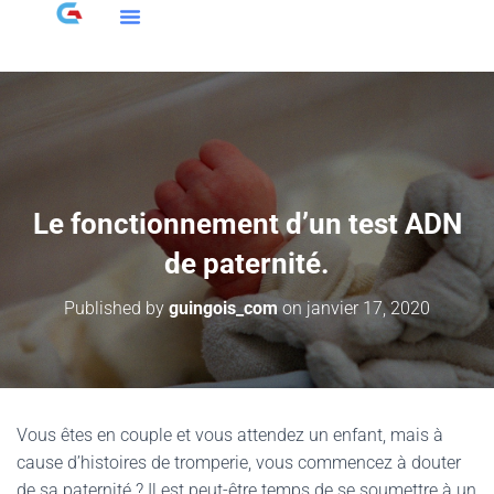
Le fonctionnement d’un test ADN
de paternité.
Published by
guingois_com
on
janvier 17, 2020
Vous êtes en couple et vous attendez un enfant, mais à
cause d’histoires de tromperie, vous commencez à douter
de sa paternité ? Il est peut-être temps de se soumettre à un