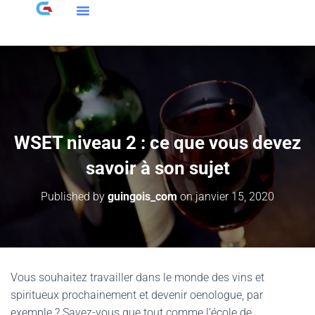
WSET niveau 2 : ce que vous devez
savoir à son sujet
Published by
guingois_com
on
janvier 15, 2020
Vous souhaitez travailler dans le monde des vins et
spiritueux prochainement et devenir oenologue, par
exemple ? Savez-vous que tout comme l’école de